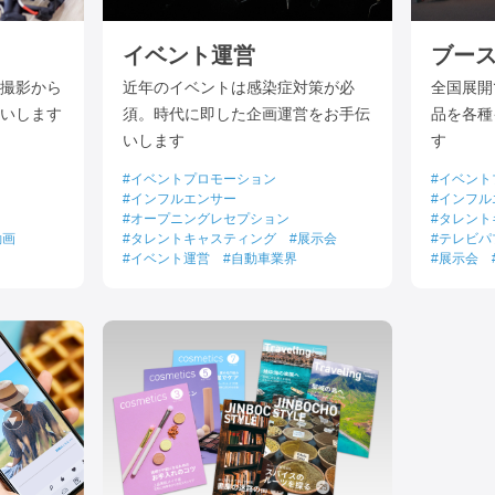
イベント運営
ブー
撮影から
近年のイベントは感染症対策が必
全国展開
いします
須。時代に即した企画運営をお手伝
品を各種
いします
す
イベントプロモーション
イベント
インフルエンサー
インフル
オープニングレセプション
タレント
動画
タレントキャスティング
展示会
テレビパ
イベント運営
自動車業界
展示会