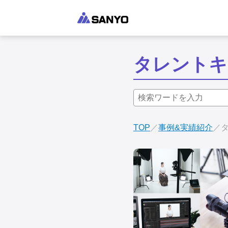
タレントキ
TOP
事例&実績紹介