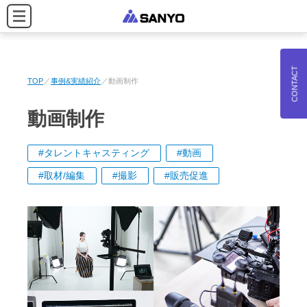
CONTACT
TOP
事例&実績紹介
動画制作
動画制作
タレントキャスティング
動画
取材/編集
撮影
販売促進