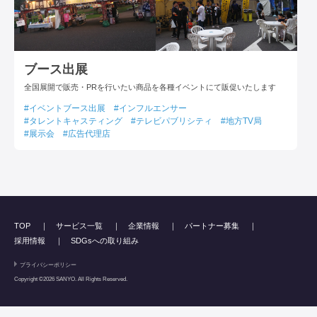
ブース出展
全国展開で販売・PRを行いたい商品を各種イベントにて販促いたします
イベントブース出展
インフルエンサー
タレントキャスティング
テレビパブリシティ
地方TV局
展示会
広告代理店
TOP
サービス一覧
企業情報
パートナー募集
採用情報
SDGsへの取り組み
プライバシーポリシー
Copyright ©2026 SANYO. All Rights Reserved.