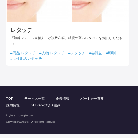
レタッチ
「熟練フォトショ職人」が複数在籍、精度の高いレタッチをお試しくださ
い
商品 レタッチ
人物 レタッチ
レタッチ
会報誌
印刷
女性肌のレタッチ
TOP
サービス一覧
企業情報
パートナー募集
採用情報
SDGsへの取り組み
プライバシーポリシー
Copyright ©2026 SANYO. All Rights Reserved.