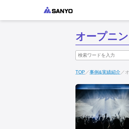
オープニン
TOP
事例&実績紹介