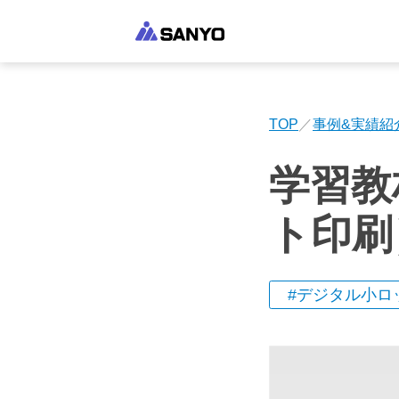
TOP
事例&実績紹
学習教
ト印刷
デジタル小ロ