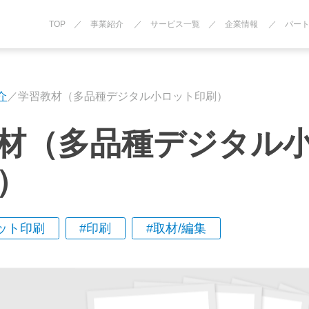
TOP
事業紹介
サービス一覧
企業情報
パー
介
学習教材（多品種デジタル小ロット印刷）
材（多品種デジタル
）
ット印刷
印刷
取材/編集