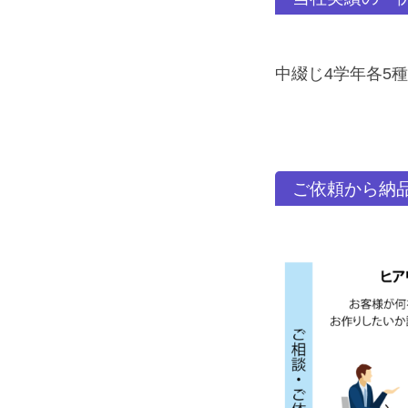
中綴じ4学年各5種
ご依頼から納