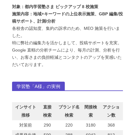
対象：都内学習塾さま ピックアップ 8 校施策
施策内容：地域+キーワードの上位表示施策、GBP 編集/投
稿サポート、計測/分析
各校舎の認知度、集約の訴求のため、MEO 施策を行いま
した。
特に弊社の編集力を活かしまして、投稿サポートを充実。
Google 直轄の分析チームにより、毎月の計測、分析を行
い、お客さまの負担軽減とコンタクトのアップを実感いた
だいております。
学習塾「A様」の実例
インサイト
直接
ブランド名
間接検
アクショ
推移
検索
検索
索
ン数
対策前
290
220
3180
368