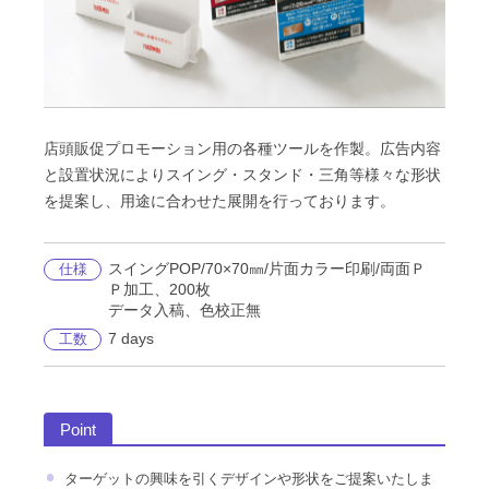
店頭販促プロモーション用の各種ツールを作製。広告内容
と設置状況によりスイング・スタンド・三角等様々な形状
を提案し、用途に合わせた展開を行っております。
スイングPOP/70×70㎜/片面カラー印刷/両面Ｐ
仕様
Ｐ加工、200枚
データ入稿、色校正無
7 days
工数
Point
ターゲットの興味を引くデザインや形状をご提案いたしま