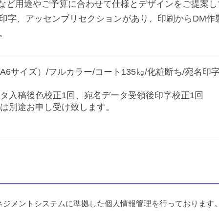
など用途やご予算に合わせて仕様とデザインをご提案し
印字、アッセンブリセクションがあり、印刷からDM作
。
A6サイズ）/フルカラー/コート135㎏/化粧断ち/宛名印
タ入稿後色校正1回、宛名データ受領後印字校正1回
費は別途お申し受け致します。
ネジメントシステムに準拠した個人情報管理を行っております