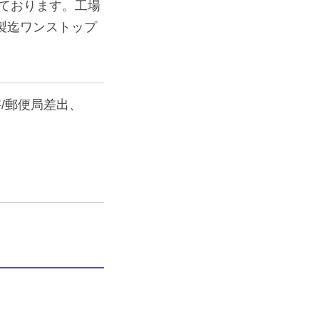
ております。工場
製迄ワンストップ
字/郵便局差出、
。