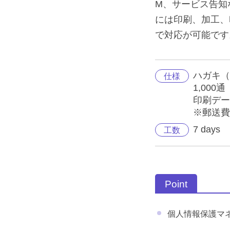
M、サービス告知
には印刷、加工、
で対応が可能です
ハガキ（
仕様
1,000通
印刷デー
※郵送
7 days
工数
Point
個人情報保護マ