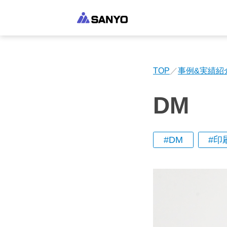
TOP
事例&実績紹
DM
DM
印